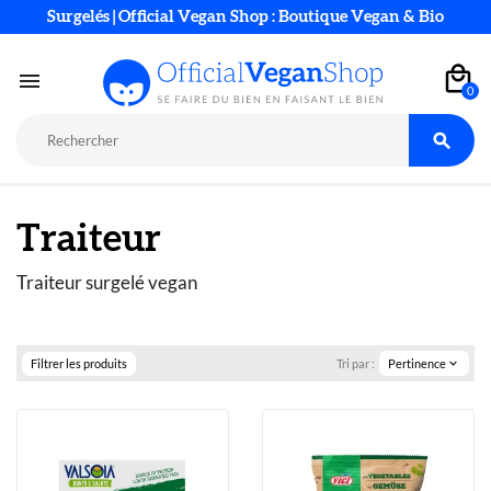
Surgelés | Official Vegan Shop : Boutique Vegan & Bio

0

Traiteur
Traiteur surgelé vegan 
Filtrer les produits
Tri par :
Pertinence
expand_more