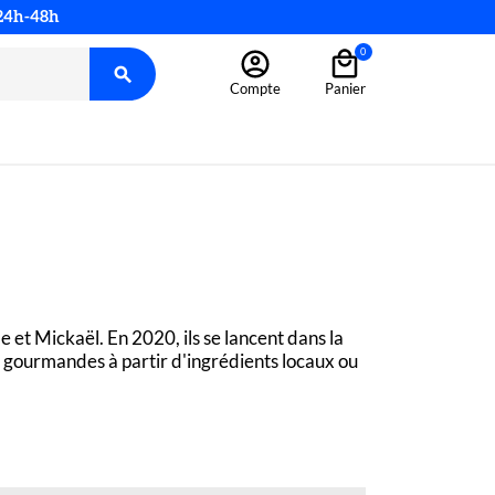
 24h-48h
0

Compte
Panier
le et Mickaël. En 2020, ils se lancent dans la 
s gourmandes à partir d'ingrédients locaux ou 
aramels, pâte d’amandes, jus et purées de 