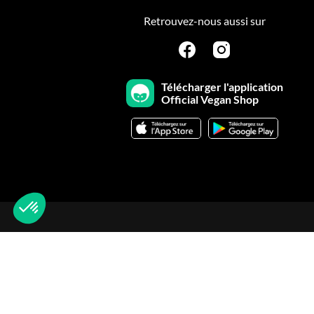
Retrouvez-nous aussi sur
Télécharger l'application
Official Vegan Shop
Plateforme de Gestion du Consentement : Personnalisez vo
Axeptio consent
Notre plateforme vous permet d'adapter et de gérer vos param