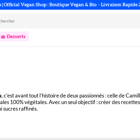
s | Official Vegan Shop : Boutique Vegan & Bio
- Livraison Rapide
Desserts
a
, c’est avant tout l’histoire de deux passionnés : celle de Camil
ales 100% végétales. Avec un seul objectif : créer des recette
i sucres raffinés.
ique tout elle-même au sein de son laboratoire. Les pralinés, c