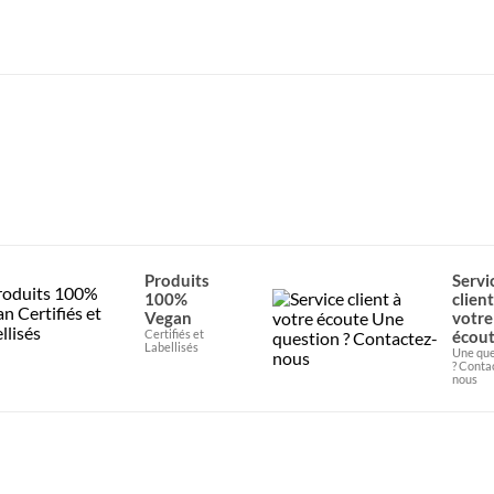
Produits
Servi
100%
client
Vegan
votre
Certifiés et
écou
Labellisés
Une que
? Conta
nous