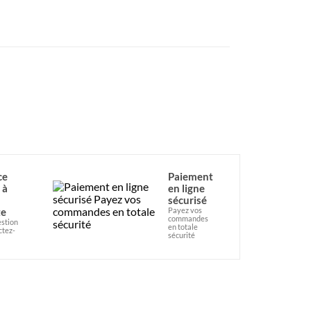
ce
Paiement
 à
en ligne
sécurisé
te
Payez vos
commandes
stion
en totale
ctez-
sécurité