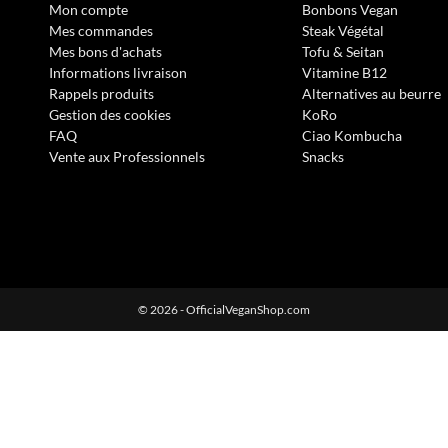
Mon compte
Bonbons Vegan
Mes commandes
Steak Végétal
Mes bons d'achats
Tofu & Seitan
Informations livraison
Vitamine B12
Rappels produits
Alternatives au beurre
Gestion des cookies
KoRo
FAQ
Ciao Kombucha
Vente aux Professionnels
Snacks
s Options
ètres de confidentialité, en garantissant la conformité avec le
© 2026 - OfficialVeganShop.com