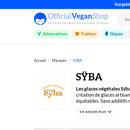
Surgelé
Alternatives
Traiteur
Glaces
Accueil
Marques
SŸBA
SŸBA
Les glaces végétales Sÿb
création de glaces artisan
équitables. Sans additifs n
expand_more
Basé à Avignon, Sÿba fabr