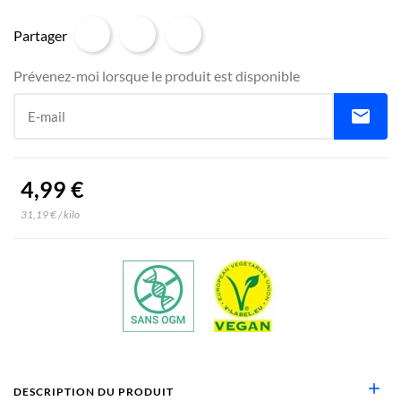
Partager
Prévenez-moi lorsque le produit est disponible
mail
E-mail
4,99 €
31,19 € / kilo
add
DESCRIPTION DU PRODUIT