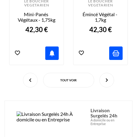
LE BOUCHER
LE BOUCHER
VEGETARIEN
VEGETARIEN
Mini-Panés 
Émincé Végétal - 
Végétaux - 1,75kg
1,7kg
42,30 €
42,30 €
notifications
TOUT VOIR
Livraison
Surgelés 24h
À domicile ou en
Entreprise