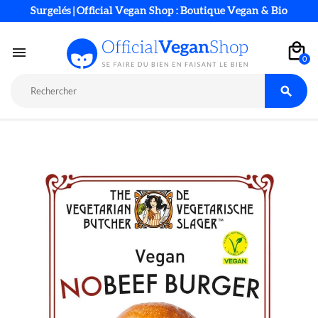
Surgelés | Official Vegan Shop : Boutique Vegan & Bio

0
